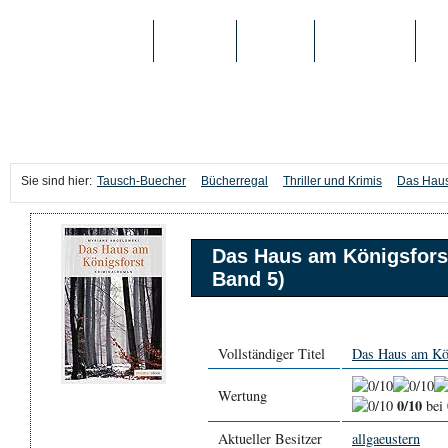
TAUSCH-BUECHER
BÜCHER
MEDIEN
TOP-LISTEN
SC
Sie sind hier:
Tausch-Buecher
Bücherregal
Thriller und Krimis
Das Haus
Das Haus am Königsfors
Band 5)
Vollständiger Titel
Das Haus am Kön
Wertung
0/10
bei
Aktueller Besitzer
allgaeustern