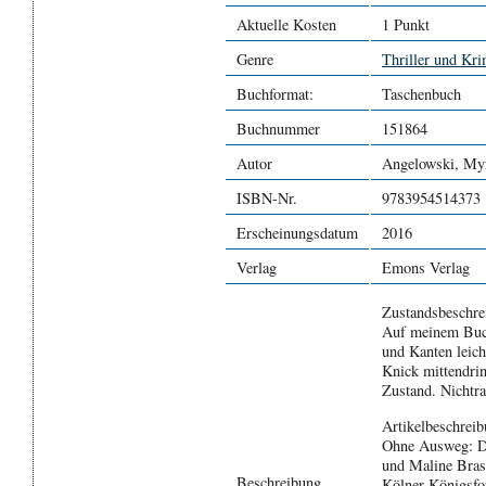
Aktuelle Kosten
1 Punkt
Genre
Thriller und Kri
Buchformat:
Taschenbuch
Buchnummer
151864
Autor
Angelowski, My
ISBN-Nr.
9783954514373
Erscheinungsdatum
2016
Verlag
Emons Verlag
Zustandsbeschre
Auf meinem Buch
und Kanten leich
Knick mittendrin
Zustand. Nichtra
Artikelbeschrei
Ohne Ausweg: De
und Maline Brass
Beschreibung
Kölner Königsfor