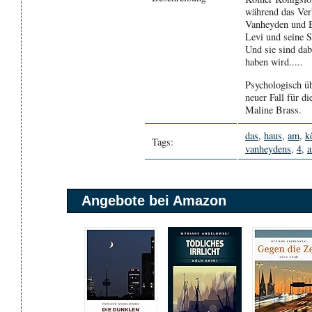
während das Verb
Vanheyden und Br
Levi und seine 
Und sie sind dab
haben wird.....
Psychologisch üb
neuer Fall für 
Maline Brass.
das
,
haus
,
am
,
k
Tags:
vanheydens
,
4
,
a
Angebote bei Amazon