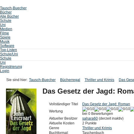
Tausch-Buecher
Bücher
Alle Bücher
Schule
Uni
Medien
Filme
Spiele
Musik
Software
Top-Listen
Schule/Uni
Schule
Uni
Registrierung
Login
Sie sind hier:
Tausch-Buecher
Bücherregal
Thriller und Krimis
Das Gese
Das Gesetz der Jagd: Rom
Vollständiger Titel
Das Gesetz der Jagd: Roman
Wertung
bei 0 Bewertungen
Aktueller Besitzer
sahara60
(derzeit inaktiv)
Aktuelle Kosten
2 Punkte
Genre
Thriller und Krimis
Buchformat:
Taschenbuch