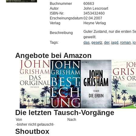
Buchnummer
60663
Autor
John Lescroart
ISBN-Nr.
3453432460
Erscheinungsdatum
02.04.2007
Verlag
Heyne Verlag
Guter Zustand, nur die ersten Se
Beschreibung
gewellt.
Tags:
das
,
gesetz
,
der
,
jagd
,
roman
,
j
Angebote bei Amazon
Die letzten Tausch-Vorgänge
Von
Nach
-bisher nicht getauscht-
Shoutbox