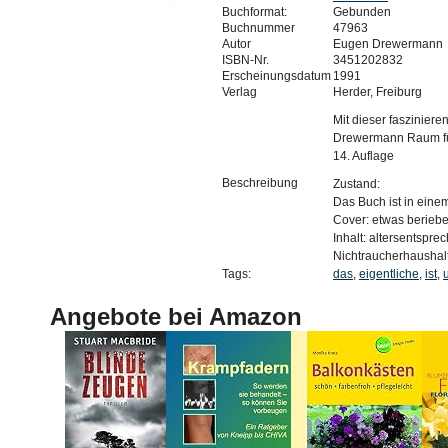
Buchformat:
Gebunden
Buchnummer
47963
Autor
Eugen Drewermann
ISBN-Nr.
3451202832
Erscheinungsdatum
1991
Verlag
Herder, Freiburg
Mit dieser faszinier
Drewermann Raum fü
14. Auflage
Beschreibung
Zustand:
Das Buch ist in eine
Cover: etwas berieb
Inhalt: altersentsprec
Nichtraucherhaushalt
Tags:
das
,
eigentliche
,
ist
,
Angebote bei Amazon