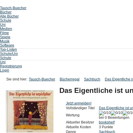
Tausch-Buecher
Bücher
Alle Bücher
Schule
Uni
Medien
Filme
Spiele
Musik
Software
Top-Listen
Schule/Uni
Schule
Uni
Registrierung
Login
Sie sind hier:
Tausch-Buecher
Bücherregal
Sachbuch
Das Eigentliche i
Das Eigentliche ist u
Jetzt anmelden!
Vollständiger Titel
Das Eigentliche ist u
Wertung
bei 0 Bewertungen
Aktueller Besitzer
bookshelf
Aktuelle Kosten
3 Punkte
Genre
Sachbuch