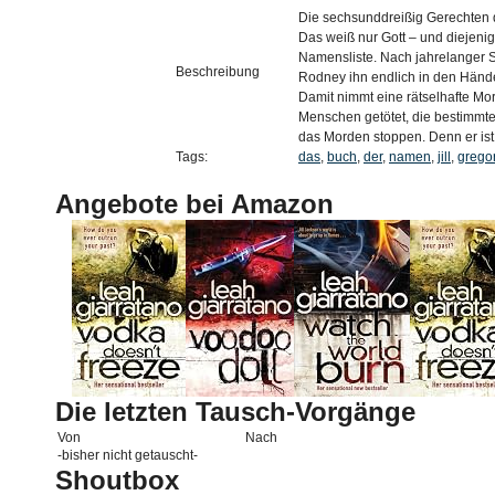
Die sechsunddreißig Gerechten 
Das weiß nur Gott – und diejenige
Namensliste. Nach jahrelanger 
Beschreibung
Rodney ihn endlich in den Hände
Damit nimmt eine rätselhafte Mo
Menschen getötet, die bestimmt
das Morden stoppen. Denn er ist
Tags:
das
,
buch
,
der
,
namen
,
jill
,
grego
Angebote bei Amazon
Die letzten Tausch-Vorgänge
Von
Nach
-bisher nicht getauscht-
Shoutbox