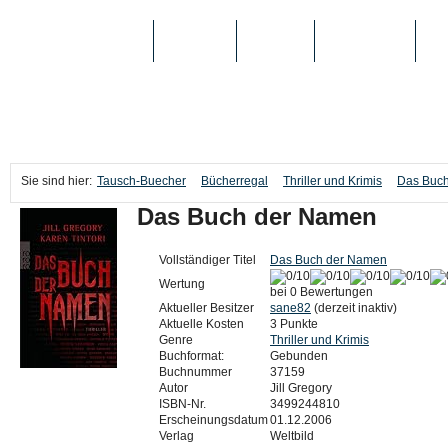
TAUSCH-BUECHER
BÜCHER
MEDIEN
TOP-LISTEN
SC
Sie sind hier:
Tausch-Buecher
Bücherregal
Thriller und Krimis
Das Buc
Das Buch der Namen
Vollständiger Titel
Das Buch der Namen
Wertung
bei 0 Bewertungen
Aktueller Besitzer
sane82
(derzeit inaktiv)
Aktuelle Kosten
3 Punkte
Genre
Thriller und Krimis
Buchformat:
Gebunden
Buchnummer
37159
Autor
Jill Gregory
ISBN-Nr.
3499244810
Erscheinungsdatum
01.12.2006
Verlag
Weltbild