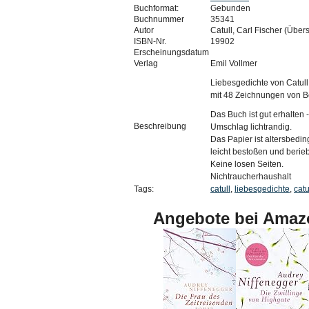
Buchformat:
Gebunden
Buchnummer
35341
Autor
Catull, Carl Fischer (Übers
ISBN-Nr.
19902
Erscheinungsdatum
Verlag
Emil Vollmer
Liebesgedichte von Catull
mit 48 Zeichnungen von 
Das Buch ist gut erhalten -
Beschreibung
Umschlag lichtrandig.
Das Papier ist altersbeding
leicht bestoßen und berie
Keine losen Seiten.
Nichtraucherhaushalt
Tags:
catull
,
liebesgedichte
,
catu
Angebote bei Amaz