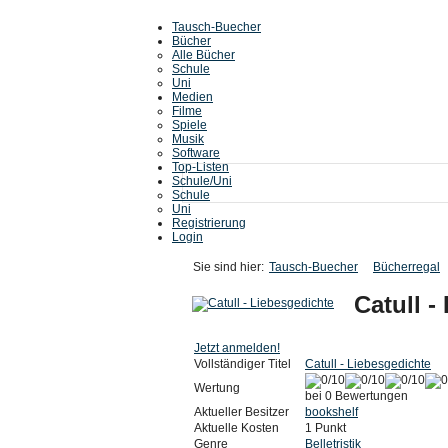
Tausch-Buecher
Bücher
Alle Bücher
Schule
Uni
Medien
Filme
Spiele
Musik
Software
Top-Listen
Schule/Uni
Schule
Uni
Registrierung
Login
Sie sind hier:
Tausch-Buecher
Bücherregal
Catull -
Jetzt anmelden!
Vollständiger Titel
Catull - Liebesgedichte
Wertung
bei 0 Bewertungen
Aktueller Besitzer
bookshelf
Aktuelle Kosten
1 Punkt
Genre
Belletristik