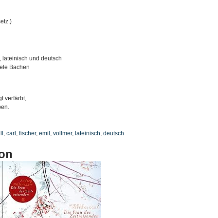
etz.)
, lateinisch und deutsch
Bele Bachen
t verfärbt,
ben.
ll
,
carl
,
fischer
,
emil
,
vollmer
,
lateinisch
,
deutsch
on