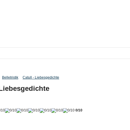
Belletristik
Catull - Liebesgedichte
 Liebesgedichte
0/10