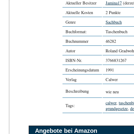
Aktueller Besitzer
Jamina17
(derzei
Aktuelle Kosten
2 Punkte
Genre
Sachbuch
Buchformat:
Taschenbuch
Buchnummer
46282
Autor
Roland Gradwoh
ISBN-Nr.
3766831267
Erscheinungsdatum
1991
Verlag
Calwer
Beschreibung
wie neu
calwer
,
taschenb
Tags:
grundgesetze
,
de
Angebote bei Amazon