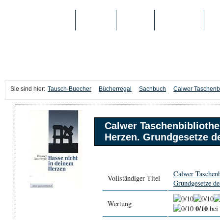
TAUSCH-BUECHER
BÜCHER
MEDIEN
TOP-LISTEN
SC
Sie sind hier:
Tausch-Buecher
Bücherregal
Sachbuch
Calwer Taschenbib
Calwer Taschenbibliothe
Herzen. Grundgesetze d
Calwer Taschenb
Vollständiger Titel
Grundgesetze d
Wertung
0/10
bei