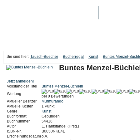
TAUSCH-BUECHER
BÜCHER
MEDIEN
TOP-LISTEN
SC
Sie sind hier:
Tausch-Buecher
Bücherregal
Kunst
Buntes Menzel-Büchl
Buntes Menzel-Büchle
Jetzt anmelden!
Vollständiger Titel
Buntes Menzel-Büchlein
Wertung
bei 0 Bewertungen
Aktueller Besitzer
Murmurando
Aktuelle Kosten
1 Punkt
Genre
Kunst
Buchformat:
Gebunden
Buchnummer
54416
Autor
E. Hanfstangel (Hrsg.)
ISBN-Nr.
B0050NKE4E
Erscheinungsdatum
o.A.