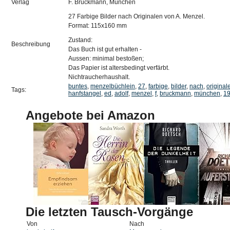
Verlag
F. Bruckmann, München
27 Farbige Bilder nach Originalen von A. Menzel.
Format: 115x160 mm
Zustand:
Beschreibung
Das Buch ist gut erhalten -
Aussen: minimal bestoßen;
Das Papier ist altersbedingt verfärbt.
Nichtraucherhaushalt.
buntes
,
menzelbüchlein
,
27
,
farbige
,
bilder
,
nach
,
original
Tags:
hanfstangel
,
ed
,
adolf
,
menzel
,
f
,
bruckmann
,
münchen
,
1
Angebote bei Amazon
Die letzten Tausch-Vorgänge
Von
Nach