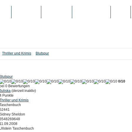
IEN
TOP-LISTEN
SCHULE/UNI
REGISTRIERUNG
LOGIN
Thriller und Krimis
Blutspur
Blutspur
0/10
bei 0 Bewertungen
Juliska
(derzeit inaktiv)
4 Punkte
Thriller und Krimis
Taschenbuch
52441
Sidney Sheldon
3548269648
11.09.2008
Ullstein Taschenbuch