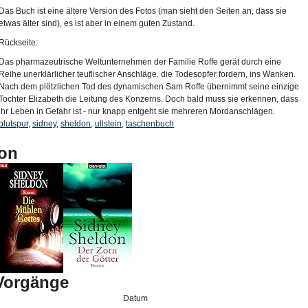
Das Buch ist eine ältere Version des Fotos (man sieht den Seiten an, dass sie
etwas älter sind), es ist aber in einem guten Zustand.
Rückseite:
Das pharmazeutrische Weltunternehmen der Familie Roffe gerät durch eine
Reihe unerklärlicher teuflischer Anschläge, die Todesopfer fordern, ins Wanken.
Nach dem plötzlichen Tod des dynamischen Sam Roffe übernimmt seine einzige
Tochter Elizabeth die Leitung des Konzerns. Doch bald muss sie erkennen, dass
ihr Leben in Gefahr ist - nur knapp entgeht sie mehreren Mordanschlägen.
blutspur
,
sidney
,
sheldon
,
ullstein
,
taschenbuch
on
-Vorgänge
Datum