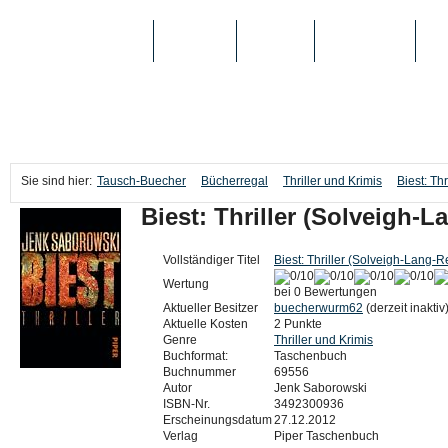
TAUSCH-BUECHER
BÜCHER
MEDIEN
TOP-LISTEN
SC
Sie sind hier:
Tausch-Buecher
Bücherregal
Thriller und Krimis
Biest: Th
Biest: Thriller (Solveigh-
Vollständiger Titel
Biest: Thriller (Solveigh-Lang-R
Wertung
bei 0 Bewertungen
Aktueller Besitzer
buecherwurm62
(derzeit inaktiv
Aktuelle Kosten
2 Punkte
Genre
Thriller und Krimis
Buchformat:
Taschenbuch
Buchnummer
69556
Autor
Jenk Saborowski
ISBN-Nr.
3492300936
Erscheinungsdatum
27.12.2012
Verlag
Piper Taschenbuch