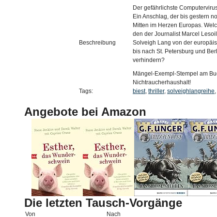
Der gefährlichste Computervirus
Ein Anschlag, der bis gestern n
Mitten im Herzen Europas. Welch
den der Journalist Marcel Lesoil
Beschreibung
Solveigh Lang von der europäis
bis nach St. Petersburg und Be
verhindern?
Mängel-Exempl-Stempel am Buchs
Nichtraucherhaushalt!
Tags:
biest
,
thriller
,
solveighlangreihe
Angebote bei Amazon
Die letzten Tausch-Vorgänge
Von
Nach