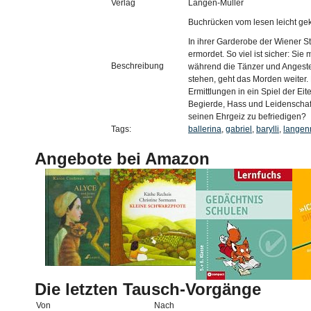
Verlag
Langen-Müller
Buchrücken vom lesen leicht gek
In ihrer Garderobe der Wiener St
ermordet. So viel ist sicher: S
Beschreibung
während die Tänzer und Angeste
stehen, geht das Morden weiter
Ermittlungen in ein Spiel der Eit
Begierde, Hass und Leidenschaft
seinen Ehrgeiz zu befriedigen?
Tags:
ballerina
,
gabriel
,
barylli
,
langen
Angebote bei Amazon
Die letzten Tausch-Vorgänge
Von
Nach