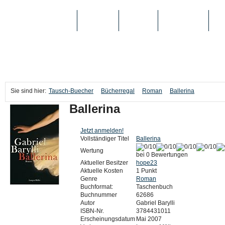
TAUSCH-BUECHER
BÜCHER
MEDIEN
TOP-LISTEN
SC
Sie sind hier:
Tausch-Buecher
Bücherregal
Roman
Ballerina
Ballerina
Jetzt anmelden!
Vollständiger Titel
Ballerina
Wertung
bei 0 Bewertungen
Aktueller Besitzer
hope23
Aktuelle Kosten
1 Punkt
Genre
Roman
Buchformat:
Taschenbuch
Buchnummer
62686
Autor
Gabriel Barylli
ISBN-Nr.
3784431011
Erscheinungsdatum
Mai 2007