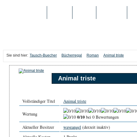
TAUSCH-BUECHER
BÜCHER
MEDIEN
TOP-LISTEN
SC
Sie sind hier:
Tausch-Buecher
Bücherregal
Roman
Animal triste
Animal triste
Vollständiger Titel
Animal triste
Wertung
0/10
bei 0 Bewertungen
Aktueller Besitzer
waveangel
(derzeit inaktiv)
Aktuelle Kosten
1 Punkt