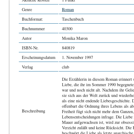
Genre
Roman
Buchformat:
Taschenbuch
Buchnummer
40300
Autor
Monika Maron
ISBN-Nr.
840819
Erscheinungsdatum
1. November 1997
Verlag
club
Die Erzählerin in diesem Roman erinnert 
Liebe, die ihr im Sommer 1990 begegnete,
war und noch nicht alt. Nachdem ihr Gelieb
sie sich aus der Welt zurück und wiederho
als eine nicht endende Liebesgeschichte. 
offenbart die Ordnung ihres Lebens als a
Beschreibung
Freiheit fügt sich nicht mehr dem Ganzen, 
Lebensentscheidungen infrage. Die Liebe z
Mauer aufgewachsen ist, wird zur obsessi
Verzicht zuläßt und keine Rücksicht. Die
beschwört die Liebe als letzte anarchische