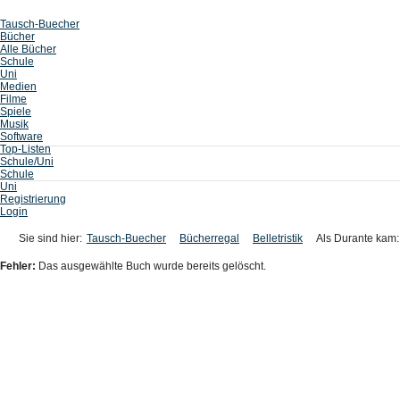
Tausch-Buecher
Bücher
Alle Bücher
Schule
Uni
Medien
Filme
Spiele
Musik
Software
Top-Listen
Schule/Uni
Schule
Uni
Registrierung
Login
Sie sind hier:
Tausch-Buecher
Bücherregal
Belletristik
Als Durante kam
Fehler:
Das ausgewählte Buch wurde bereits gelöscht.