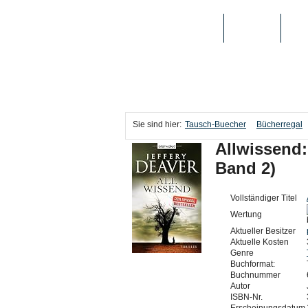
TAUSCH-BUECHER
BÜCHER
MED
Sie sind hier:
Tausch-Buecher
Bücherregal
Allwissend: 
Band 2)
Vollständiger Titel
Wertung
Aktueller Besitzer
Aktuelle Kosten
Genre
Buchformat:
Buchnummer
Autor
ISBN-Nr.