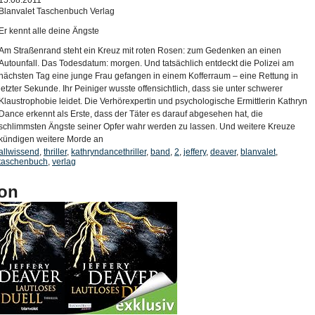
15.08.2011
Blanvalet Taschenbuch Verlag
Er kennt alle deine Ängste
Am Straßenrand steht ein Kreuz mit roten Rosen: zum Gedenken an einen
Autounfall. Das Todesdatum: morgen. Und tatsächlich entdeckt die Polizei am
nächsten Tag eine junge Frau gefangen in einem Kofferraum – eine Rettung in
letzter Sekunde. Ihr Peiniger wusste offensichtlich, dass sie unter schwerer
Klaustrophobie leidet. Die Verhörexpertin und psychologische Ermittlerin Kathryn
Dance erkennt als Erste, dass der Täter es darauf abgesehen hat, die
schlimmsten Ängste seiner Opfer wahr werden zu lassen. Und weitere Kreuze
kündigen weitere Morde an
allwissend
,
thriller
,
kathryndancethriller
,
band
,
2
,
jeffery
,
deaver
,
blanvalet
,
taschenbuch
,
verlag
on