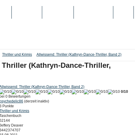
IEN
TOP-LISTEN
SCHULE/UNI
REGISTRIERUNG
LOGIN
Thriller und Krimis
Allwissend: Thriller (Kathryn-Dance-Thriller, Band 2)
Thriller (Kathryn-Dance-Thriller,
Allwissend: Thriller (Kathryn-Dance-Thriller, Band 2)
0/10
bei 0 Bewertungen
psychedelic86
(derzeit inaktiv)
3 Punkte
Thriller und Krimis
Taschenbuch
62144
Jeffery Deaver
3442374707