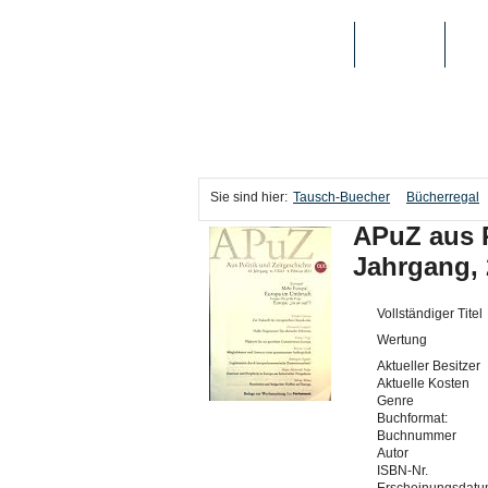
TAUSCH-BUECHER
BÜCHER
MED
Sie sind hier:
Tausch-Buecher
Bücherregal
APuZ aus P
Jahrgang, 2
Vollständiger Titel
Wertung
Aktueller Besitzer
Aktuelle Kosten
Genre
Buchformat:
Buchnummer
Autor
ISBN-Nr.