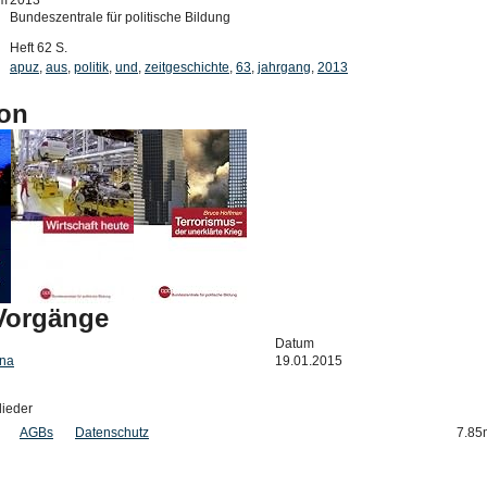
um
2013
Bundeszentrale für politische Bildung
Heft 62 S.
apuz
,
aus
,
politik
,
und
,
zeitgeschichte
,
63
,
jahrgang
,
2013
on
-Vorgänge
Datum
ina
19.01.2015
lieder
AGBs
Datenschutz
7.85