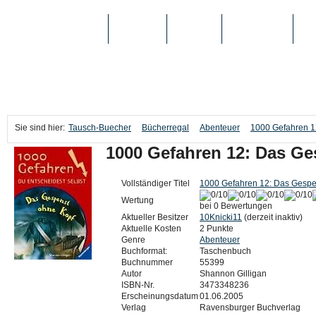
TAUSCH-BUECHER
BÜCHER
MEDIEN
TOP-LISTEN
SC
Sie sind hier:
Tausch-Buecher
Bücherregal
Abenteuer
1000 Gefahren 1
1000 Gefahren 12: Das G
Vollständiger Titel
1000 Gefahren 12: Das Gespe
Wertung
bei 0 Bewertungen
Aktueller Besitzer
10Knicki11
(derzeit inaktiv)
Aktuelle Kosten
2 Punkte
Genre
Abenteuer
Buchformat:
Taschenbuch
Buchnummer
55399
Autor
Shannon Gilligan
ISBN-Nr.
3473348236
Erscheinungsdatum
01.06.2005
Verlag
Ravensburger Buchverlag