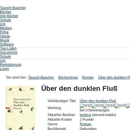
Tausch-Buecher
Bücher
Alle Bücher
Schule
Uni
Medien
Filme
Spiele
Musik
Software
Top-Listen
Schule/Uni
Schule
Uni
Registrierung
Login
Sie sind hier:
Tausch-Buecher
Bücherregal
Roman
Über den dunklen F
Über den dunklen Fluß
Vollständiger Titel
Über den dunklen Fluß
Wertung
bei 0 Bewertungen
Aktueller Besitzer
lectrice
(derzeit inaktiv)
Aktuelle Kosten
2 Punkte
Genre
Roman
Buchformat:
Gebunden