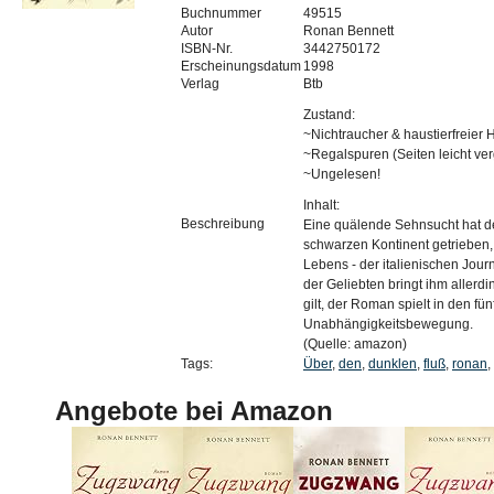
Buchnummer
49515
Autor
Ronan Bennett
ISBN-Nr.
3442750172
Erscheinungsdatum
1998
Verlag
Btb
Zustand:
~Nichtraucher & haustierfreier 
~Regalspuren (Seiten leicht ve
~Ungelesen!
Inhalt:
Beschreibung
Eine quälende Sehnsucht hat den
schwarzen Kontinent getrieben,
Lebens - der italienischen Jour
der Geliebten bringt ihm allerd
gilt, der Roman spielt in den f
Unabhängigkeitsbewegung.
(Quelle: amazon)
Tags:
Über
,
den
,
dunklen
,
fluß
,
ronan
,
Angebote bei Amazon