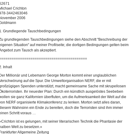
62671
Michael Crichton
978-3442463046
November 2006
Goldmann
1. Grundlegende Tauschbedingungen
Zu grundlegenden Tauschbedingungen siehe den Abschnitt "Beschreibung der
eigenen Situation" auf meiner Profilseite; die dortigen Bedingungen gelten beim
Angebot zum Tausch als akzeptiert.
==========================================
2. Inhalt
Der Millionär und Lebemann George Morton kommt einer unglaublichen
Verschwörung auf die Spur. Die Umweltorganisation NERF, die er mit
großzügigen Spenden unterstützt, macht gemeinsame Sache mit skrupellosen
Ökoterroristen. Ihr neuester Plan: Durch ein künstlich ausgelöstes Seebeben
wollen sie ganz Kalifornien überfluten, um die Aufmerksamkeit der Welt auf die
von NERF organisierte Klimakonferenz zu lenken. Morton setzt alles daran,
diesem Wahnsinn ein Ende zu bereiten, doch die Terroristen sind ihm immer
einen Schritt voraus …
»Crichton ist es gelungen, mit seiner literarischen Technik die Phantasie der
halben Welt zu besetzen.«
Frankfurter Allgemeine Zeitung