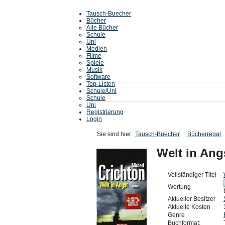
Tausch-Buecher
Bücher
Alle Bücher
Schule
Uni
Medien
Filme
Spiele
Musik
Software
Top-Listen
Schule/Uni
Schule
Uni
Registrierung
Login
Sie sind hier:
Tausch-Buecher
Bücherregal
Welt in An
Vollständiger Titel
Wertung
Aktueller Besitzer
Aktuelle Kosten
Genre
Buchformat: