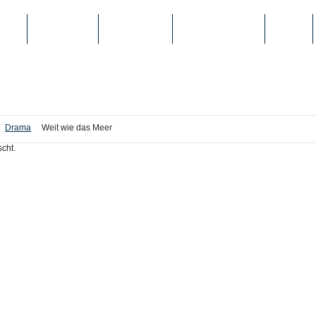
IEN
TOP-LISTEN
SCHULE/UNI
REGISTRIERUNG
LOGIN
Drama
Weit wie das Meer
cht.