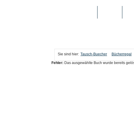
TAUSCH-BUECHER
BÜCHER
MED
Sie sind hier:
Tausch-Buecher
Bücherregal
Fehler:
Das ausgewählte Buch wurde bereits gelös