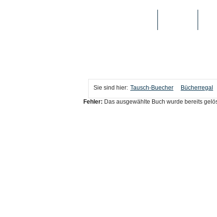
TAUSCH-BUECHER
BÜCHER
MED
Sie sind hier:
Tausch-Buecher
Bücherregal
Fehler:
Das ausgewählte Buch wurde bereits gelös