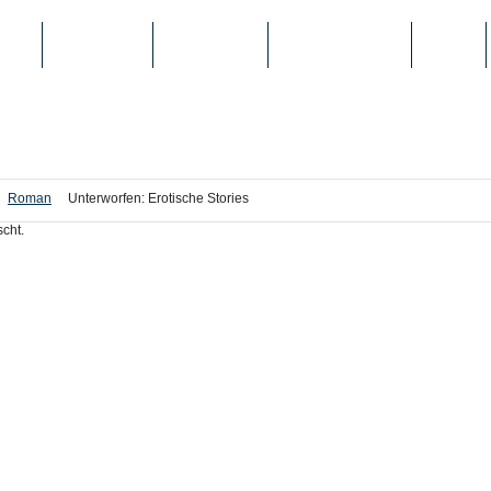
IEN
TOP-LISTEN
SCHULE/UNI
REGISTRIERUNG
LOGIN
Roman
Unterworfen: Erotische Stories
cht.