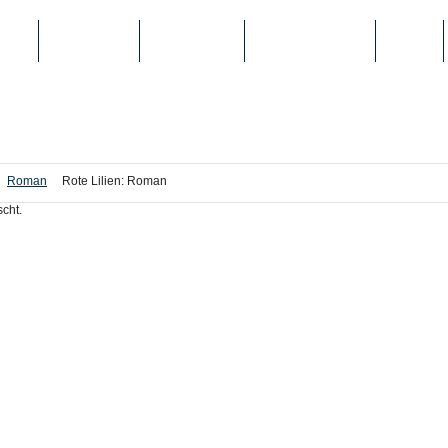
IEN
TOP-LISTEN
SCHULE/UNI
REGISTRIERUNG
LOGIN
Roman
Rote Lilien: Roman
cht.