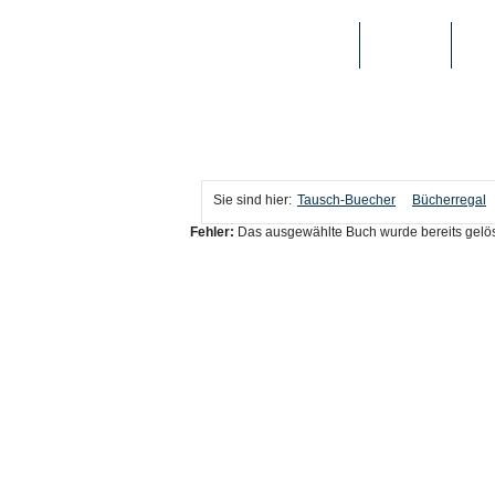
TAUSCH-BUECHER
BÜCHER
MED
Sie sind hier:
Tausch-Buecher
Bücherregal
Fehler:
Das ausgewählte Buch wurde bereits gelös