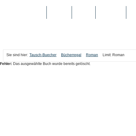
TAUSCH-BUECHER
BÜCHER
MEDIEN
TOP-LISTEN
SC
Sie sind hier:
Tausch-Buecher
Bücherregal
Roman
Limit: Roman
Fehler:
Das ausgewählte Buch wurde bereits gelöscht.