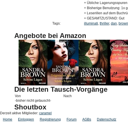
+ Übliche Lagerungsspuren
+ Bisherige Benutzung: 1x 
+ Leserillen auf dem Buchr
+ GESAMTZUSTAND: Gut
Tags:
illuminati
,
thriller
,
dan
,
brow
Angebote bei Amazon
Die letzten Tausch-Vorgänge
Von
Nach
-bisher nicht getauscht-
Shoutbox
Derzeit aktive Mitglieder:
caramel
Home
Einloggen
Registrierung
Forum
AGBs
Datenschutz