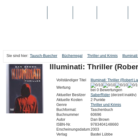
TAUSCH-BUECHER
BÜCHER
MEDIEN
TOP-LISTEN
SC
Sie sind hier:
Tausch-Buecher
Bücherregal
Thriller und Krimis
Illuminat
Illuminati: Thriller (Rob
Vollständiger Titel
Illuminati: Thriller (Robert 
Wertung
bei 0 Bewertungen
Aktueller Besitzer
SaberRider
(derzeit inaktiv)
Aktuelle Kosten
2 Punkte
Genre
Thriller und Krimis
Buchformat:
Taschenbuch
Buchnummer
60696
Autor
Dan Brown
ISBN-Nr.
9783404148660
Erscheinungsdatum
2003
Verlag
Bastei Lübbe