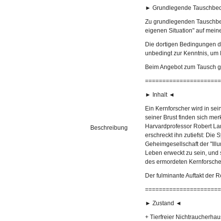
► Grundlegende Tauschbe
Zu grundlegenden Tauschbe
eigenen Situation" auf meiner
Die dortigen Bedingungen d
unbedingt zur Kenntnis, um
Beim Angebot zum Tausch gel
======================
► Inhalt ◄
Ein Kernforscher wird in se
seiner Brust finden sich me
Harvardprofessor Robert Lan
Beschreibung
erschreckt ihn zutiefst: Di
Geheimgesellschaft der "Ill
Leben erweckt zu sein, und 
des ermordeten Kernforsche
Der fulminante Auftakt der 
======================
► Zustand ◄
+ Tierfreier Nichtraucherhau