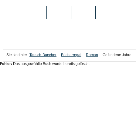
TAUSCH-BUECHER
BÜCHER
MEDIEN
TOP-LISTEN
SC
Sie sind hier:
Tausch-Buecher
Bücherregal
Roman
Gefundene Jahre.
Fehler:
Das ausgewählte Buch wurde bereits gelöscht.