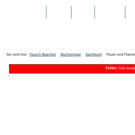
TAUSCH-BUECHER
BÜCHER
MEDIEN
TOP-LISTEN
SC
Sie sind hier:
Tausch-Buecher
Bücherregal
Sachbuch
Feuer und Flamm
Fehler:
Das ausge