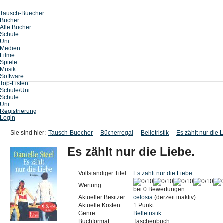
Tausch-Buecher
Bücher
Alle Bücher
Schule
Uni
Medien
Filme
Spiele
Musik
Software
Top-Listen
Schule/Uni
Schule
Uni
Registrierung
Login
Sie sind hier:
Tausch-Buecher
Bücherregal
Belletristik
Es zählt nur die 
Es zählt nur die Liebe.
Vollständiger Titel
Es zählt nur die Liebe.
Wertung
bei 0 Bewertungen
Aktueller Besitzer
celosia
(derzeit inaktiv)
Aktuelle Kosten
1 Punkt
Genre
Belletristik
Buchformat:
Taschenbuch