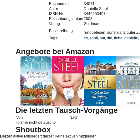
Buchnummer
34071
Autor
Danielle Steel
ISBN-Nr.
3442553407
Erscheinungsdatum
2003
Verlag
Goldmann
Beschreibung
rundgelesen, sonst ganz guter Z
Tags:
es
,
zählt
,
nur
,
die
,
liebe
,
danielle
,
Angebote bei Amazon
Die letzten Tausch-Vorgänge
Von
Nach
-bisher nicht getauscht-
Shoutbox
Derzeit aktive Mitglieder: derzeit keine aktiven Mitglieder