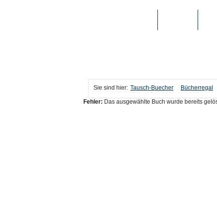
TAUSCH-BUECHER
BÜCHER
MED
Sie sind hier:
Tausch-Buecher
Bücherregal
Fehler:
Das ausgewählte Buch wurde bereits gelös