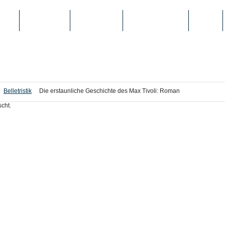
IEN
TOP-LISTEN
SCHULE/UNI
REGISTRIERUNG
LOGIN
Belletristik
Die erstaunliche Geschichte des Max Tivoli: Roman
cht.