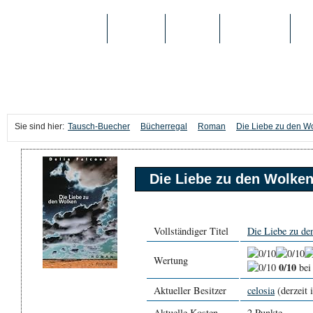
TAUSCH-BUECHER
BÜCHER
MEDIEN
TOP-LISTEN
SC
Sie sind hier:
Tausch-Buecher
Bücherregal
Roman
Die Liebe zu den W
Die Liebe zu den Wolke
Vollständiger Titel
Die Liebe zu d
Wertung
0/10
bei
Aktueller Besitzer
celosia
(derzeit 
Aktuelle Kosten
2 Punkte