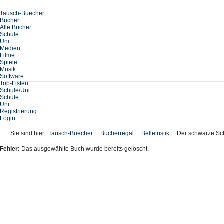
Tausch-Buecher
Bücher
Alle Bücher
Schule
Uni
Medien
Filme
Spiele
Musik
Software
Top-Listen
Schule/Uni
Schule
Uni
Registrierung
Login
Sie sind hier:
Tausch-Buecher
Bücherregal
Belletristik
Der schwarze S
Fehler:
Das ausgewählte Buch wurde bereits gelöscht.