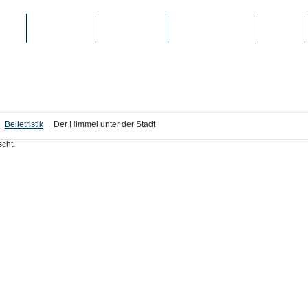
IEN
TOP-LISTEN
SCHULE/UNI
REGISTRIERUNG
LOGIN
Belletristik
Der Himmel unter der Stadt
cht.