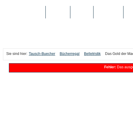
TAUSCH-BUECHER
BÜCHER
MEDIEN
TOP-LISTEN
SC
Sie sind hier:
Tausch-Buecher
Bücherregal
Belletristik
Das Gold der Ma
Fehler:
Das ausge