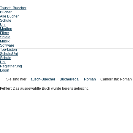
Tausch-Buecher
Bücher
Alle Bücher
Schule
Uni
Medien
Filme
Spiele
Musik
Software
Top-Listen
Schule/Uni
Schule
Uni
Registrierung
Login
Sie sind hier:
Tausch-Buecher
Bücherregal
Roman
Camorrista: Roman
Fehler:
Das ausgewählte Buch wurde bereits gelöscht.