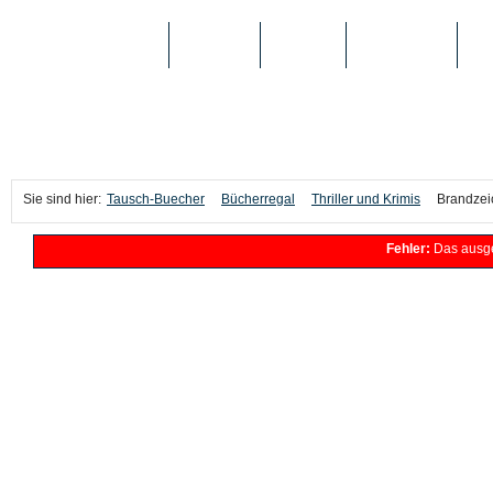
TAUSCH-BUECHER
BÜCHER
MEDIEN
TOP-LISTEN
SC
Sie sind hier:
Tausch-Buecher
Bücherregal
Thriller und Krimis
Brandzeic
Fehler:
Das ausge