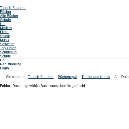
Tausch-Buecher
Bücher
Alle Bücher
Schule
Uni
Medien
Filme
Spiele
Musik
Software
Top-Listen
Schule/Uni
Schule
Uni
Registrierung
Login
Sie sind hier:
Tausch-Buecher
Bücherregal
Thriller und Krimis
Aus Dokt
Fehler:
Das ausgewählte Buch wurde bereits gelöscht.