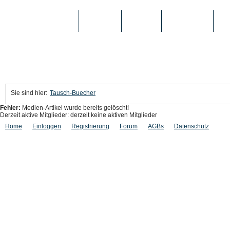
TAUSCH-BUECHER
BÜCHER
MEDIEN
TOP-LISTEN
SC
Sie sind hier:
Tausch-Buecher
Fehler:
Medien-Artikel wurde bereits gelöscht!
Derzeit aktive Mitglieder: derzeit keine aktiven Mitglieder
Home
Einloggen
Registrierung
Forum
AGBs
Datenschutz