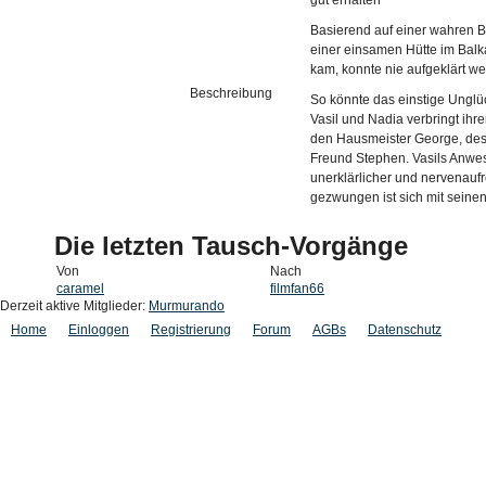
gut erhalten
Basierend auf einer wahren B
einer einsamen Hütte im Balk
kam, konnte nie aufgeklärt w
Beschreibung
So könnte das einstige Ung
Vasil und Nadia verbringt ihre
den Hausmeister George, des
Freund Stephen. Vasils Anwes
unerklärlicher und nervenauf
gezwungen ist sich mit sein
Die letzten Tausch-Vorgänge
Von
Nach
caramel
filmfan66
Derzeit aktive Mitglieder:
Murmurando
Home
Einloggen
Registrierung
Forum
AGBs
Datenschutz