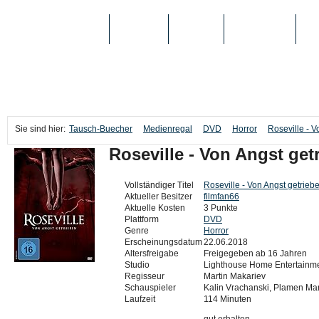
TAUSCH-BUECHER
BÜCHER
MEDIEN
TOP-LISTEN
SC
Sie sind hier:
Tausch-Buecher
Medienregal
DVD
Horror
Roseville - V
Roseville - Von Angst get
Vollständiger Titel
Roseville - Von Angst getrieb
Aktueller Besitzer
filmfan66
Aktuelle Kosten
3 Punkte
Plattform
DVD
Genre
Horror
Erscheinungsdatum
22.06.2018
Altersfreigabe
Freigegeben ab 16 Jahren
Studio
Lighthouse Home Entertainm
Regisseur
Martin Makariev
Schauspieler
Kalin Vrachanski, Plamen Man
Laufzeit
114 Minuten