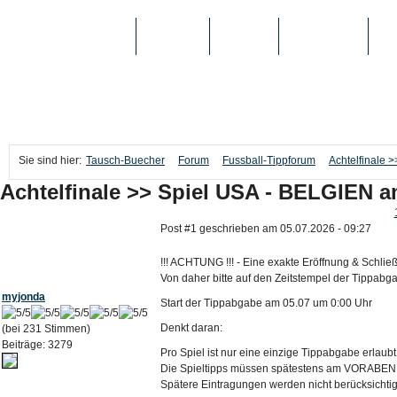
TAUSCH-BUECHER
BÜCHER
MEDIEN
TOP-LISTEN
SC
Sie sind hier:
Tausch-Buecher
Forum
Fussball-Tippforum
Achtelfinale 
Achtelfinale >> Spiel USA - BELGIEN a
Post #1 geschrieben am 05.07.2026 - 09:27
!!! ACHTUNG !!! - Eine exakte Eröffnung & Schließ
Von daher bitte auf den Zeitstempel der Tippabga
myjonda
Start der Tippabgabe am 05.07 um 0:00 Uhr
Denkt daran:
(bei 231 Stimmen)
Beiträge: 3279
Pro Spiel ist nur eine einzige Tippabgabe erlaubt 
Die Spieltipps müssen spätestens am VORABEND 
Spätere Eintragungen werden nicht berücksichtig