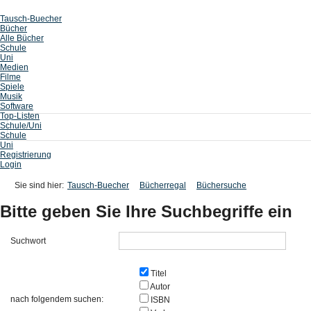
Tausch-Buecher
Bücher
Alle Bücher
Schule
Uni
Medien
Filme
Spiele
Musik
Software
Top-Listen
Schule/Uni
Schule
Uni
Registrierung
Login
Sie sind hier:
Tausch-Buecher
Bücherregal
Büchersuche
Bitte geben Sie Ihre Suchbegriffe ein
Suchwort
Titel
Autor
nach folgendem suchen:
ISBN