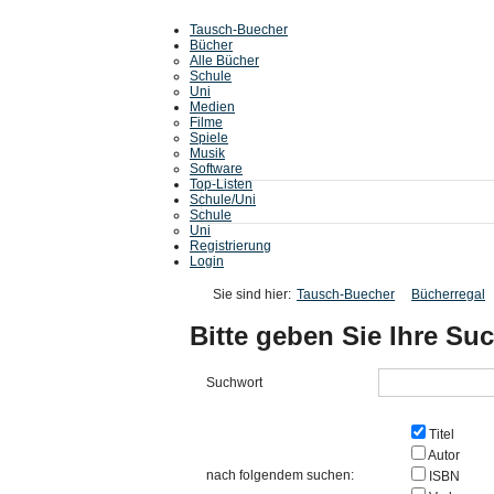
Tausch-Buecher
Bücher
Alle Bücher
Schule
Uni
Medien
Filme
Spiele
Musik
Software
Top-Listen
Schule/Uni
Schule
Uni
Registrierung
Login
Sie sind hier:
Tausch-Buecher
Bücherregal
Bitte geben Sie Ihre Suc
Suchwort
Titel
Autor
nach folgendem suchen:
ISBN