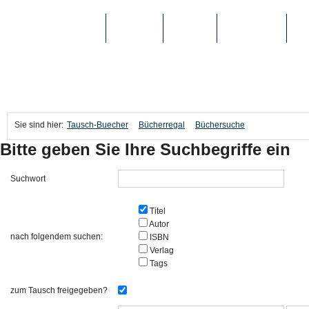
TAUSCH-BUECHER
BÜCHER
MEDIEN
TOP-LISTEN
SC
Sie sind hier:
Tausch-Buecher
Bücherregal
Büchersuche
Bitte geben Sie Ihre Suchbegriffe ein
Suchwort
Titel
Autor
nach folgendem suchen:
ISBN
Verlag
Tags
zum Tausch freigegeben?