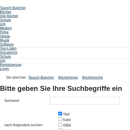
Tausch-Buecher
Bücher
Alle Bücher
Schule
Uni
Medien
Filme
Spiele
Musik
Software
Top-Listen
Schule/Uni
Schule
Uni
Registrierung
Login
Sie sind hier:
Tausch-Buecher
Bücherregal
Büchersuche
Bitte geben Sie Ihre Suchbegriffe ein
Suchwort
Titel
Autor
nach folgendem suchen:
ISBN