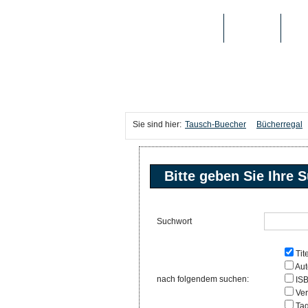
TAUSCH-BUECHER
BÜCHER
MED
Sie sind hier:
Tausch-Buecher
Bücherregal
Bitte geben Sie Ihre S
Suchwort
Tite
Aut
nach folgendem suchen:
IS
Ver
Ta