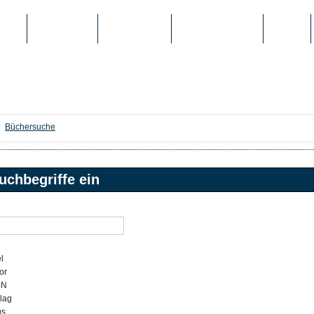
IEN
TOP-LISTEN
SCHULE/UNI
REGISTRIERUNG
LOGIN
Büchersuche
uchbegriffe ein
l
or
BN
lag
gs