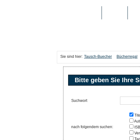
TAUSCH-BUECHER
BÜCHER
MED
Sie sind hier:
Tausch-Buecher
Bücherregal
Bitte geben Sie Ihre S
Suchwort
Tite
Aut
nach folgendem suchen:
IS
Ver
Ta