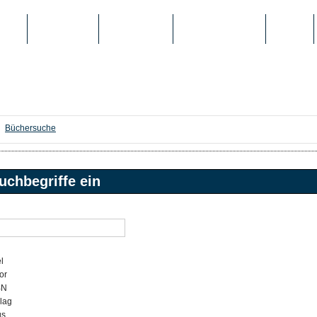
IEN
TOP-LISTEN
SCHULE/UNI
REGISTRIERUNG
LOGIN
Büchersuche
uchbegriffe ein
l
or
BN
lag
gs