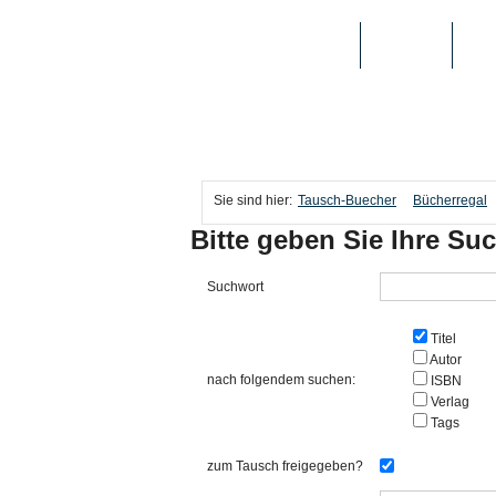
TAUSCH-BUECHER
BÜCHER
MED
Sie sind hier:
Tausch-Buecher
Bücherregal
Bitte geben Sie Ihre Suc
Suchwort
Titel
Autor
nach folgendem suchen:
ISBN
Verlag
Tags
zum Tausch freigegeben?