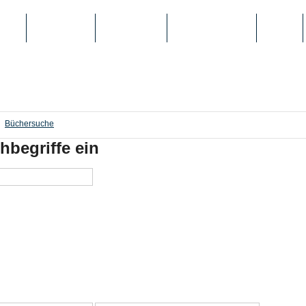
IEN
TOP-LISTEN
SCHULE/UNI
REGISTRIERUNG
LOGIN
Büchersuche
hbegriffe ein