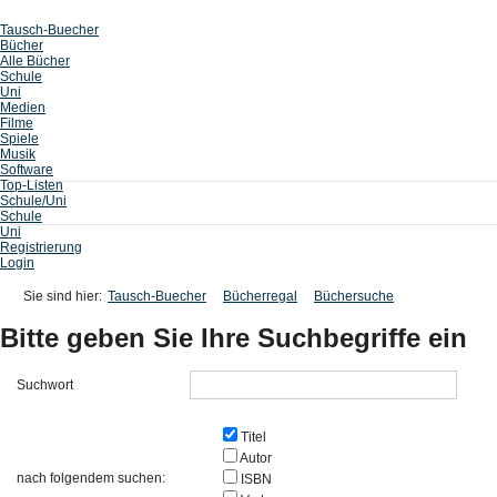
Tausch-Buecher
Bücher
Alle Bücher
Schule
Uni
Medien
Filme
Spiele
Musik
Software
Top-Listen
Schule/Uni
Schule
Uni
Registrierung
Login
Sie sind hier:
Tausch-Buecher
Bücherregal
Büchersuche
Bitte geben Sie Ihre Suchbegriffe ein
Suchwort
Titel
Autor
nach folgendem suchen:
ISBN