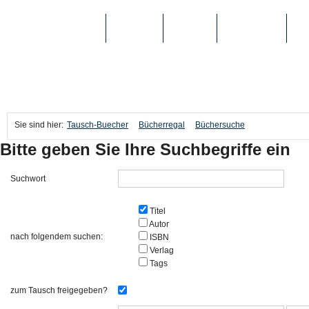
TAUSCH-BUECHER
BÜCHER
MEDIEN
TOP-LISTEN
SC
Sie sind hier:
Tausch-Buecher
Bücherregal
Büchersuche
Bitte geben Sie Ihre Suchbegriffe ein
Suchwort
Titel
Autor
nach folgendem suchen:
ISBN
Verlag
Tags
zum Tausch freigegeben?