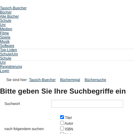
Tausch-Buecher
Bücher
Alle Bücher
Schule
Uni
Medien
Filme
Spiele
Musik
Software
Top-Listen
Schule/Uni
Schule
Uni
Registrierung
Login
Sie sind hier:
Tausch-Buecher
Bücherregal
Büchersuche
Bitte geben Sie Ihre Suchbegriffe ein
Suchwort
Titel
Autor
nach folgendem suchen:
ISBN