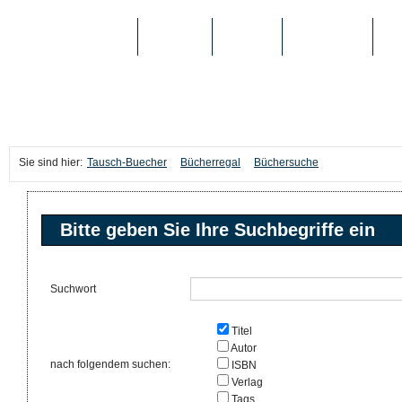
TAUSCH-BUECHER
BÜCHER
MEDIEN
TOP-LISTEN
SC
Sie sind hier:
Tausch-Buecher
Bücherregal
Büchersuche
Bitte geben Sie Ihre Suchbegriffe ein
Suchwort
Titel
Autor
nach folgendem suchen:
ISBN
Verlag
Tags