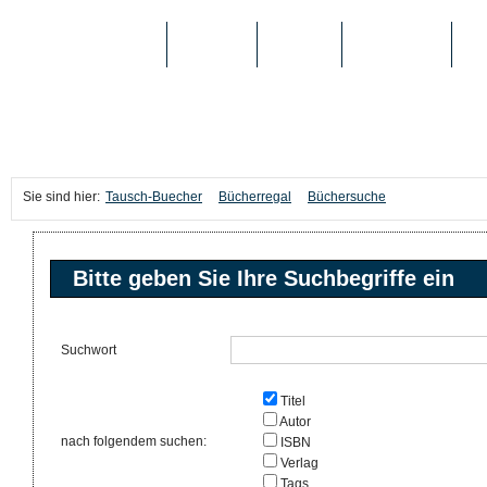
TAUSCH-BUECHER
BÜCHER
MEDIEN
TOP-LISTEN
SC
Sie sind hier:
Tausch-Buecher
Bücherregal
Büchersuche
Bitte geben Sie Ihre Suchbegriffe ein
Suchwort
Titel
Autor
nach folgendem suchen:
ISBN
Verlag
Tags