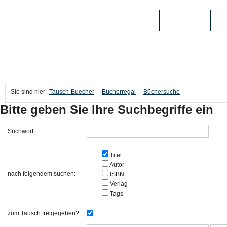
TAUSCH-BUECHER
BÜCHER
MEDIEN
TOP-LISTEN
SC
Sie sind hier:
Tausch-Buecher
Bücherregal
Büchersuche
Bitte geben Sie Ihre Suchbegriffe ein
Suchwort
Titel
Autor
nach folgendem suchen:
ISBN
Verlag
Tags
zum Tausch freigegeben?