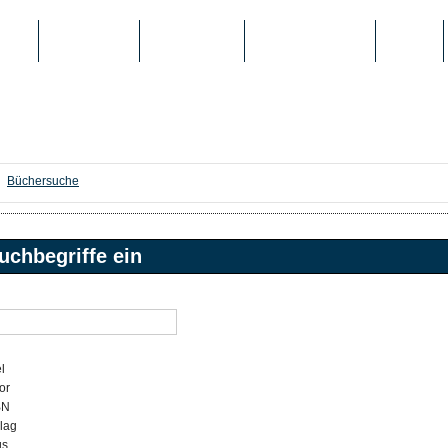
IEN
TOP-LISTEN
SCHULE/UNI
REGISTRIERUNG
LOGIN
Büchersuche
uchbegriffe ein
l
or
BN
lag
gs