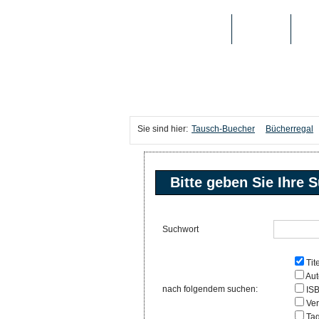
TAUSCH-BUECHER
BÜCHER
MED
Sie sind hier:
Tausch-Buecher
Bücherregal
Bitte geben Sie Ihre S
Suchwort
Tite
Aut
nach folgendem suchen:
IS
Ver
Ta